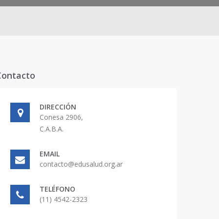
Contacto
DIRECCIÓN
Conesa 2906,
C.A.B.A.
EMAIL
contacto@edusalud.org.ar
TELÉFONO
(11) 4542-2323